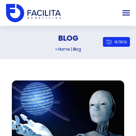
BLOG
FILTROS
» Home
|
Blog