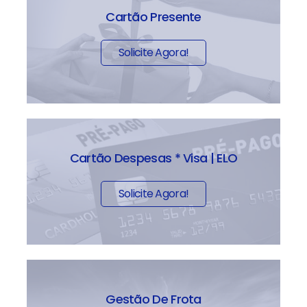
Cartão Presente
Solicite Agora!
Cartão Despesas * Visa | ELO
Solicite Agora!
Gestão De Frota