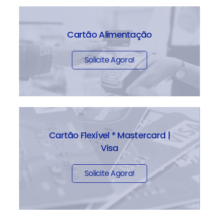
Cartão Alimentação
Solicite Agora!
Cartão Flexível * Mastercard |
Visa
Solicite Agora!